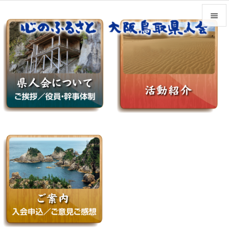


メニュ

サイド

前へ

次へ

検索